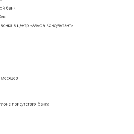
ой банк
йл»
онка в центр «Альфа-Консультант»
6 месяцев
гионе присутствия банка