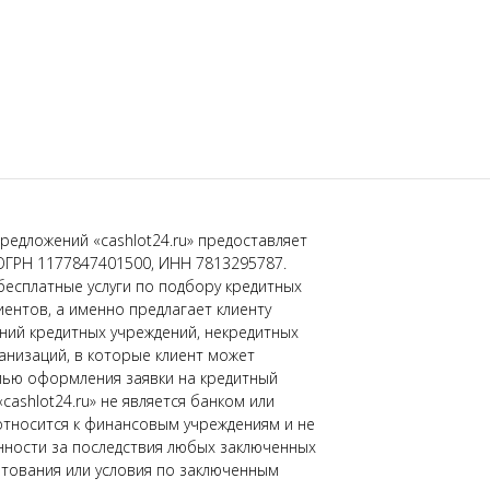
редложений «cashlot24.ru» предоставляет
ОГРН 1177847401500, ИНН 7813295787.
бесплатные услуги по подбору кредитных
иентов, а именно предлагает клиенту
ний кредитных учреждений, некредитных
низаций, в которые клиент может
лью оформления заявки на кредитный
«cashlot24.ru» не является банком или
относится к финансовым учреждениям и не
нности за последствия любых заключенных
тования или условия по заключенным