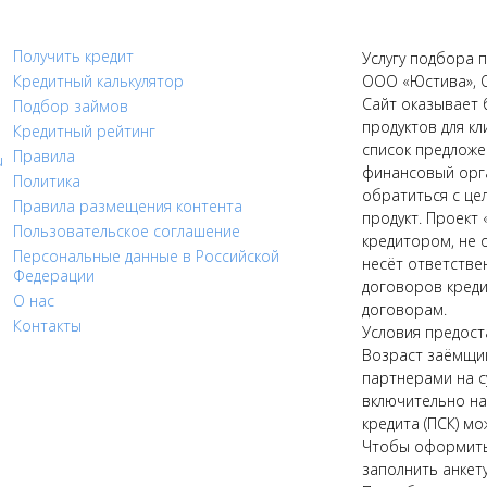
Получить кредит
Услугу подбора п
Кредитный калькулятор
ООО «Юстива», 
Сайт оказывает 
Подбор займов
продуктов для кл
Кредитный рейтинг
список предложе
Правила
u
финансовый орга
Политика
обратиться с це
Правила размещения контента
продукт. Проект 
Пользовательское соглашение
кредитором, не 
Персональные данные в Российской
несёт ответстве
Федерации
договоров креди
О нас
договорам.
Контакты
Условия предост
Возраст заёмщик
партнерами на с
включительно на 
кредита (ПСК) мо
Чтобы оформить 
заполнить анкету