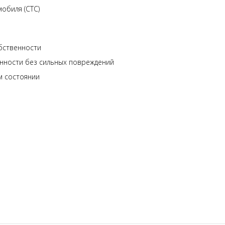
обиля (СТС)
бственности
енности без сильных повреждений
м состоянии