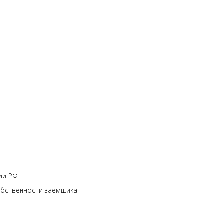
ии РФ
обственности заемщика