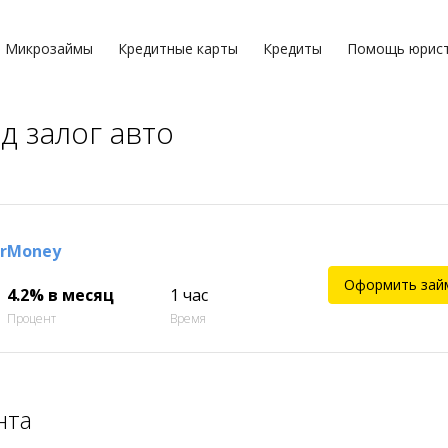
Микрозаймы
Кредитные карты
Кредиты
Помощь юрис
д залог авто
arMoney
Оформить зай
4.2% в месяц
1 час
Процент
Время
нта