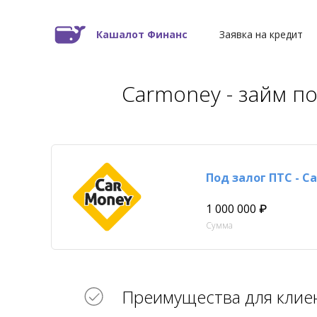
Кашалот Финанс
Заявка на кредит
Carmoney - займ по
Под залог ПТС - C
1 000 000 ₽
Сумма
Преимущества для клие