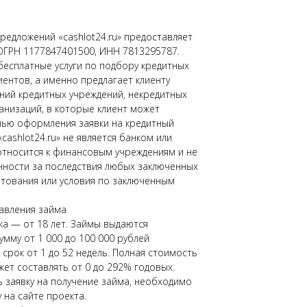
редложений «cashlot24.ru» предоставляет
ОГРН 1177847401500, ИНН 7813295787.
бесплатные услуги по подбору кредитных
иентов, а именно предлагает клиенту
ний кредитных учреждений, некредитных
низаций, в которые клиент может
лью оформления заявки на кредитный
«cashlot24.ru» не является банком или
относится к финансовым учреждениям и не
нности за последствия любых заключенных
тования или условия по заключенным
авления займа
а — от 18 лет. Займы выдаются
умму от 1 000 до 100 000 рублей
срок от 1 до 52 недель. Полная стоимость
жет составлять от 0 до 292% годовых.
заявку на получение займа, необходимо
 на сайте проекта.