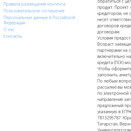
обратиться с це
Правила размещения контента
продукт. Проект 
Пользовательское соглашение
кредитором, не 
Персональные данные в Российской
несёт ответстве
Федерации
договоров креди
О нас
договорам.
Контакты
Условия предост
Возраст заёмщик
партнерами на с
включительно на 
кредита (ПСК) мо
Чтобы оформить 
заполнить анкету
По любым вопрос
рассылки) вы мо
по электронной п
направления зап
предложений про
указанную в ЕГР
7813295787. Юри
Татарстан, Верх
Университетская,