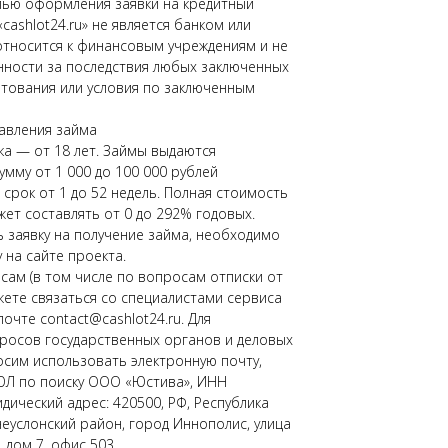
лью оформления заявки на кредитный
«cashlot24.ru» не является банком или
относится к финансовым учреждениям и не
нности за последствия любых заключенных
тования или условия по заключенным
авления займа
а — от 18 лет. Займы выдаются
умму от 1 000 до 100 000 рублей
срок от 1 до 52 недель. Полная стоимость
жет составлять от 0 до 292% годовых.
заявку на получение займа, необходимо
 на сайте проекта.
ам (в том числе по вопросам отписки от
жете связаться со специалистами сервиса
очте contact@cashlot24.ru. Для
росов государственных органов и деловых
сим использовать электронную почту,
ЮЛ по поиску ООО «Юстива», ИНН
дический адрес: 420500, РФ, Республика
неуслонский район, город Иннополис, улица
 дом 7, офис 503.