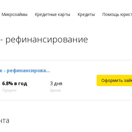
Микрозаймы
Кредитные карты
Кредиты
Помощь юрис
 - рефинансирование
Металлинвестбанк - рефинансирование
Оформить зай
6.8% в год
3 дня
Процент
Время
нта