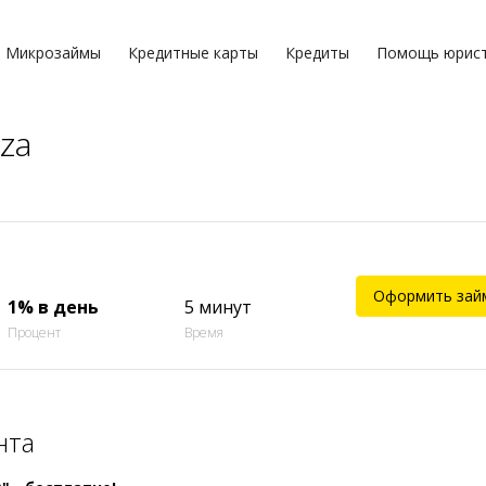
Микрозаймы
Кредитные карты
Кредиты
Помощь юрис
za
Оформить зай
1% в день
5 минут
Процент
Время
нта