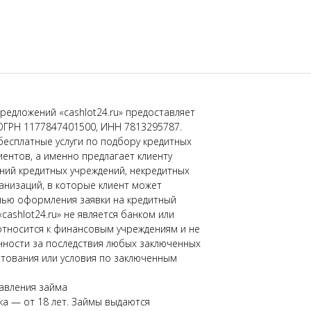
редложений «cashlot24.ru» предоставляет
ОГРН 1177847401500, ИНН 7813295787.
бесплатные услуги по подбору кредитных
иентов, а именно предлагает клиенту
ний кредитных учреждений, некредитных
низаций, в которые клиент может
лью оформления заявки на кредитный
«cashlot24.ru» не является банком или
относится к финансовым учреждениям и не
нности за последствия любых заключенных
тования или условия по заключенным
авления займа
а — от 18 лет. Займы выдаются