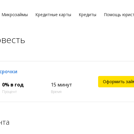
Микрозаймы
Кредитные карты
Кредиты
Помощь юрис
овесть
ссрочки
Оформить зай
0% в год
15 минут
Процент
Время
нта