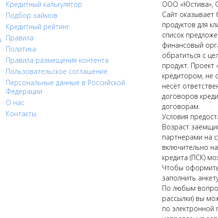
Кредитный калькулятор
ООО «Юстива», 
Сайт оказывает 
Подбор займов
продуктов для кл
Кредитный рейтинг
список предложе
Правила
u
финансовый орга
Политика
обратиться с це
Правила размещения контента
продукт. Проект 
Пользовательское соглашение
кредитором, не 
Персональные данные в Российской
несёт ответстве
Федерации
договоров креди
О нас
договорам.
Контакты
Условия предост
Возраст заёмщик
партнерами на с
включительно на 
кредита (ПСК) мо
Чтобы оформить 
заполнить анкету
По любым вопрос
рассылки) вы мо
по электронной п