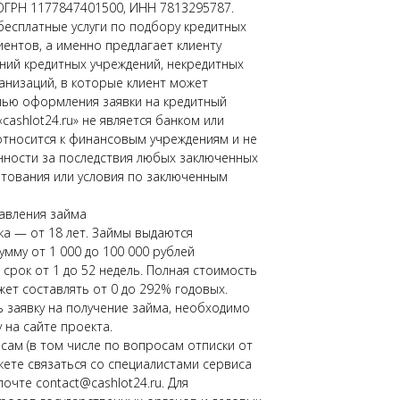
ОГРН 1177847401500, ИНН 7813295787.
бесплатные услуги по подбору кредитных
иентов, а именно предлагает клиенту
ний кредитных учреждений, некредитных
низаций, в которые клиент может
лью оформления заявки на кредитный
«cashlot24.ru» не является банком или
относится к финансовым учреждениям и не
нности за последствия любых заключенных
тования или условия по заключенным
авления займа
а — от 18 лет. Займы выдаются
умму от 1 000 до 100 000 рублей
срок от 1 до 52 недель. Полная стоимость
жет составлять от 0 до 292% годовых.
заявку на получение займа, необходимо
 на сайте проекта.
ам (в том числе по вопросам отписки от
жете связаться со специалистами сервиса
очте contact@cashlot24.ru. Для