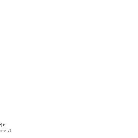
) и
лее 70