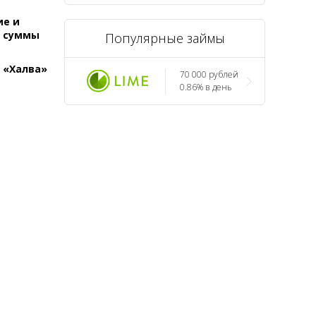
ие и
т суммы
Популярные займы
 «Халва»
70 000 рублей
0.86% в день