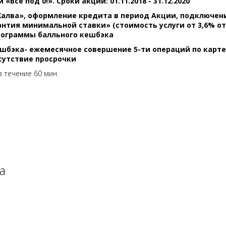
Всё под 0!». Сроки акции: 01.11.2018 - 31.12.2020
Халва», оформление кредита в период Акции, подключен
антия минимальной ставки» (стоимость услуги от 3,6% о
рограммы балльного кешбэка
шбэка- ежемесячное совершение 5-ти операций по карте
тсутствие просрочки
 течение 60 мин.
а