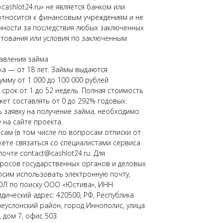
«cashlot24.ru» не является банком или
относится к финансовым учреждениям и не
нности за последствия любых заключенных
тования или условия по заключенным
авления займа
а — от 18 лет. Займы выдаются
умму от 1 000 до 100 000 рублей
срок от 1 до 52 недель. Полная стоимость
жет составлять от 0 до 292% годовых.
заявку на получение займа, необходимо
 на сайте проекта.
ам (в том числе по вопросам отписки от
жете связаться со специалистами сервиса
очте contact@cashlot24.ru. Для
росов государственных органов и деловых
сим использовать электронную почту,
ЮЛ по поиску ООО «Юстива», ИНН
дический адрес: 420500, РФ, Республика
неуслонский район, город Иннополис, улица
 дом 7, офис 503.