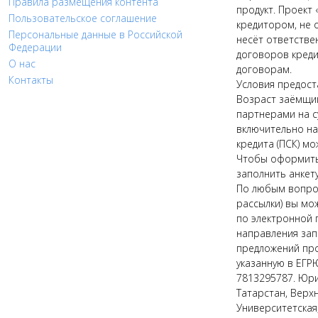
Правила размещения контента
продукт. Проект 
Пользовательское соглашение
кредитором, не 
Персональные данные в Российской
несёт ответстве
Федерации
договоров креди
О нас
договорам.
Контакты
Условия предост
Возраст заёмщик
партнерами на с
включительно на 
кредита (ПСК) мо
Чтобы оформить 
заполнить анкету
По любым вопрос
рассылки) вы мо
по электронной п
направления зап
предложений про
указанную в ЕГР
7813295787. Юри
Татарстан, Верх
Университетская,