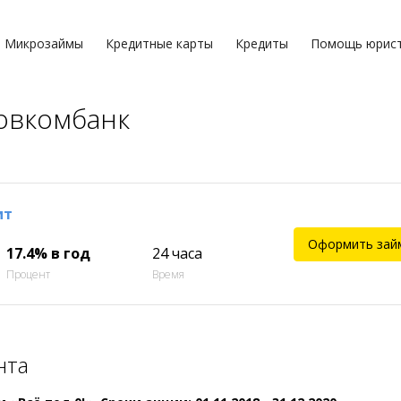
Микрозаймы
Кредитные карты
Кредиты
Помощь юрис
овкомбанк
ит
Оформить зай
17.4% в год
24 часа
Процент
Время
нта