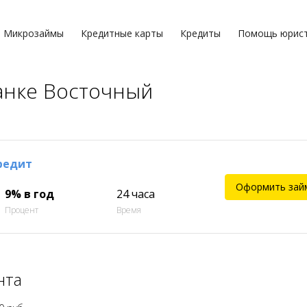
Микрозаймы
Кредитные карты
Кредиты
Помощь юрис
анке Восточный
редит
Оформить зай
9% в год
24 часа
Процент
Время
нта