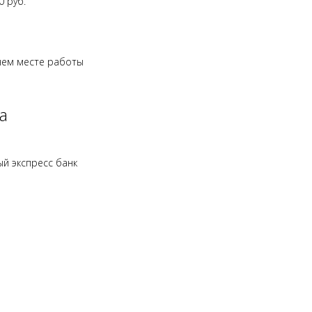
0 руб.
днем месте работы
а
й экспресс банк