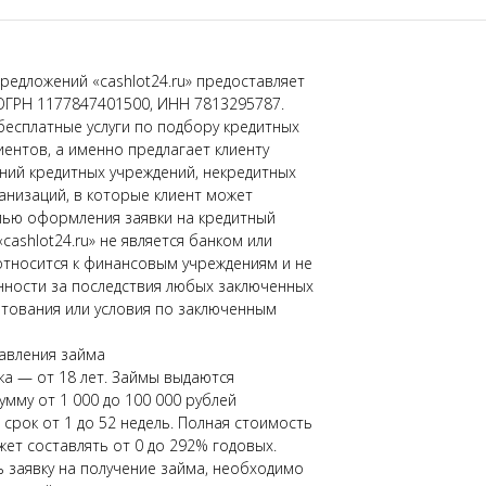
редложений «cashlot24.ru» предоставляет
ОГРН 1177847401500, ИНН 7813295787.
бесплатные услуги по подбору кредитных
иентов, а именно предлагает клиенту
ний кредитных учреждений, некредитных
низаций, в которые клиент может
лью оформления заявки на кредитный
«cashlot24.ru» не является банком или
относится к финансовым учреждениям и не
нности за последствия любых заключенных
тования или условия по заключенным
авления займа
а — от 18 лет. Займы выдаются
умму от 1 000 до 100 000 рублей
срок от 1 до 52 недель. Полная стоимость
жет составлять от 0 до 292% годовых.
заявку на получение займа, необходимо