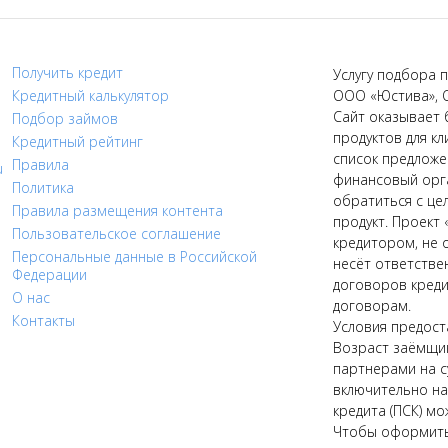
Получить кредит
Услугу подбора п
Кредитный калькулятор
ООО «Юстива», 
Сайт оказывает 
Подбор займов
продуктов для кл
Кредитный рейтинг
список предложе
Правила
u
финансовый орга
Политика
обратиться с це
Правила размещения контента
продукт. Проект 
Пользовательское соглашение
кредитором, не 
Персональные данные в Российской
несёт ответстве
Федерации
договоров креди
О нас
договорам.
Контакты
Условия предост
Возраст заёмщик
партнерами на с
включительно на 
кредита (ПСК) мо
Чтобы оформить 