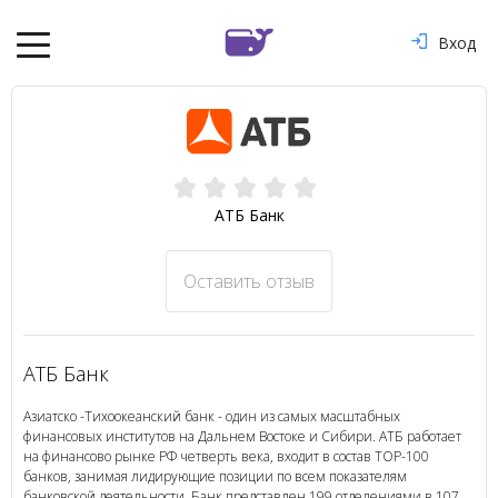
Вход
АТБ Банк
Оставить отзыв
АТБ Банк
Азиатско -Тихоокеанский банк - один из самых масштабных
финансовых институтов на Дальнем Востоке и Сибири. АТБ работает
на финансово рынке РФ четверть века, входит в состав ТОР-100
банков, занимая лидирующие позиции по всем показателям
банковской деятельности. Банк представлен 199 отделениями в 107