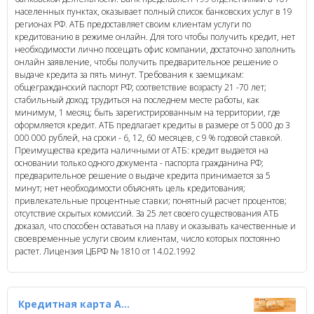
населенных пунктах, оказывает полный список банковских услуг в 19
регионах РФ. АТБ предоставляет своим клиентам услуги по
кредитованию в режиме онлайн. Для того чтобы получить кредит, нет
необходимости лично посещать офис компании, достаточно заполнить
онлайн заявление, чтобы получить предварительное решение о
выдаче кредита за пять минут. Требования к заемщикам:
общегражданский паспорт РФ; соответствие возрасту 21 -70 лет;
стабильный доход; трудиться на последнем месте работы, как
минимум, 1 месяц; быть зарегистрированным на территории, где
оформляется кредит. АТБ предлагает кредиты в размере от 5 000 до 3
000 000 рублей, на сроки - 6, 12, 60 месяцев, с 9 % годовой ставкой.
Преимущества кредита наличными от АТБ: кредит выдается на
основании только одного документа - паспорта гражданина РФ;
предварительное решение о выдаче кредита принимается за 5
минут; нет необходимости объяснять цель кредитования;
привлекательные процентные ставки; понятный расчет процентов;
отсутствие скрытых комиссий. За 25 лет своего существования АТБ
доказал, что способен оставаться на плаву и оказывать качественные и
своевременные услуги своим клиентам, число которых постоянно
растет. Лицензия ЦБРФ № 1810 от 14.02.1992
Кредитная карта АТБ