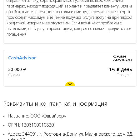
отправляет заявку, сервис сравнивает условия во всех компаниях-
партнерах, находит подходящий вариант и предлагает клиенту. Заявка
обрабатывается в течение нескольких минут, перечисление средств
происходит максимум в течение получаса. Услуга доступна при плохой
кредитной истории и ее отсутствии. Если возникают проблемы с
выплатами, есть услуга пролонгации, которая позволяет продлить срок
погашения.
CashAdvisor
30 000 ₽
1% в день
Сумма
Процент
Реквизиты и контактная информация
Название: ООО «Эдвайзер»
ОГРН: 1206100010820
Адрес: 344091, г. Ростов-на-Дону, ул. Малиновского, дом 3Д,
офис 30