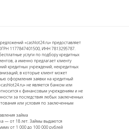
редложений «cashlot24.ru» предоставляет
ОГРН 1177847401500, ИНН 7813295787.
бесплатные услуги по подбору кредитных
иентов, а именно предлагает клиенту
ний кредитных учреждений, некредитных
низаций, в которые клиент может
лью оформления заявки на кредитный
«cashlot24.ru» не является банком или
относится к финансовым учреждениям и не
нности за последствия любых заключенных
тования или условия по заключенным
авления займа
а — от 18 лет. Займы выдаются
умму от 1 000 до 100 000 рублей