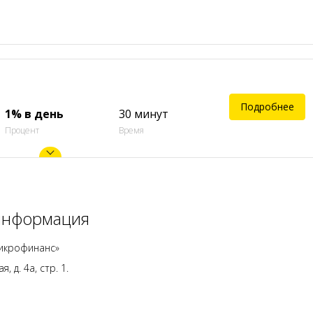
Подробнее
1% в день
30 минут
Процент
Время
 информация
икрофинанс»
 д. 4а, стр. 1.