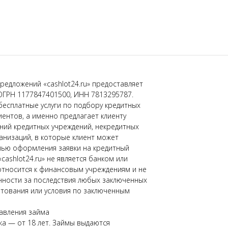
редложений «cashlot24.ru» предоставляет
ОГРН 1177847401500, ИНН 7813295787.
бесплатные услуги по подбору кредитных
иентов, а именно предлагает клиенту
ний кредитных учреждений, некредитных
низаций, в которые клиент может
лью оформления заявки на кредитный
«cashlot24.ru» не является банком или
относится к финансовым учреждениям и не
нности за последствия любых заключенных
тования или условия по заключенным
авления займа
а — от 18 лет. Займы выдаются