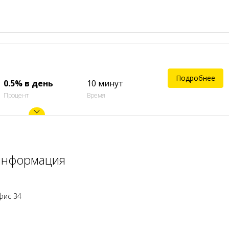
Подробнее
0.5% в день
10 минут
Процент
Время
 информация
офис 34