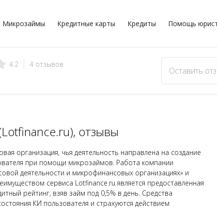
Микрозаймы
Кредитные карты
Кредиты
Помощь юрис
4 отзывов
4.2
Оставить от
otfinance.ru), отзывы
ая организация, чья деятельность направлена на создание
зователя при помощи микрозаймов. Работа компании
совой деятельности и микрофинансовых организациях» и
еимуществом сервиса Lotfinance.ru является предоставленная
тный рейтинг, взяв займ под 0,5% в день. Средства
остояния КИ пользователя и страхуются действием