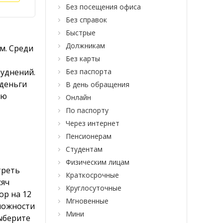
Без посещения офиса
Без справок
Быстрые
Должникам
м. Среди
Без карты
руднений.
Без паспорта
 деньги
В день обращения
ью
Онлайн
По паспорту
Через интернет
Пенсионерам
Студентам
Физическим лицам
треть
Краткосрочные
сяч
Круглосуточные
ор на 12
Мгновенные
зможности
Мини
ыберите