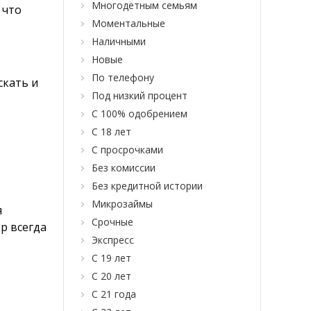
Многодетным семьям
 что
Моментальные
Наличными
Новые
По телефону
скать и
Под низкий процент
С 100% одобрением
С 18 лет
С просрочками
Без комиссии
Без кредитной истории
Микрозаймы
я
Срочные
р всегда
Экспресс
С 19 лет
С 20 лет
С 21 года