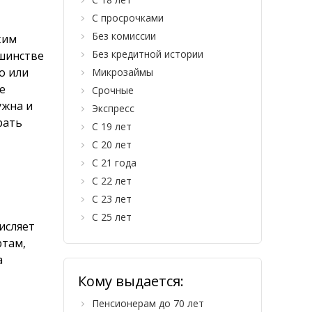
С просрочками
Без комиссии
ким
Без кредитной истории
ьшинстве
о или
Микрозаймы
е
Срочные
ужна и
Экспресс
рать
С 19 лет
С 20 лет
С 21 года
С 22 лет
С 23 лет
С 25 лет
исляет
ртам,
а
Кому выдается:
Пенсионерам до 70 лет