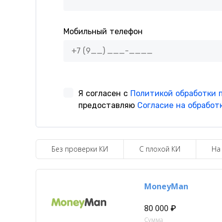
Без проверки КИ
С плохой КИ
На
MoneyMan
80 000 ₽
Сумма