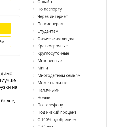
Онлайн
По паспорту
Через интернет
Пенсионерам
Студентам
Физическим лицам
йм
Краткосрочные
Круглосуточные
Мгновенные
Мини
одимо
Многодетным семьям
ы лучше
Моментальные
рузки на
Наличными
Новые
более,
По телефону
Под низкий процент
С 100% одобрением
С 18 лет