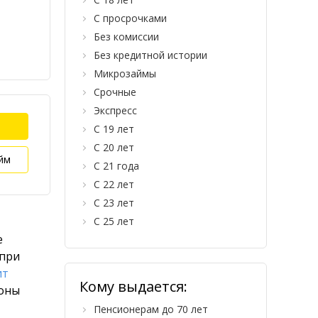
С просрочками
Без комиссии
Без кредитной истории
Микрозаймы
Срочные
Экспресс
С 19 лет
С 20 лет
йм
С 21 года
С 22 лет
С 23 лет
С 25 лет
е
 при
ит
Кому выдается:
роны
Пенсионерам до 70 лет