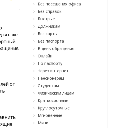
Без посещения офиса
Без справок
Быстрые
Должникам
ю
Без карты
 все же
фортный
Без паспорта
ращения.
В день обращения
Онлайн
По паспорту
Через интернет
Пенсионерам
блей от
Студентам
ть
Физическим лицам
Краткосрочные
Круглосуточные
Мгновенные
равнить
Мини
дящие