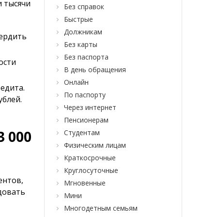
и тысячи
Без справок
Быстрые
Должникам
вердить
Без карты
Без паспорта
ости
В день обращения
Онлайн
едита.
По паспорту
ублей.
Через интернет
Пенсионерам
3 000
Студентам
Физическим лицам
Краткосрочные
Круглосуточные
ентов,
Мгновенные
довать
Мини
Многодетным семьям