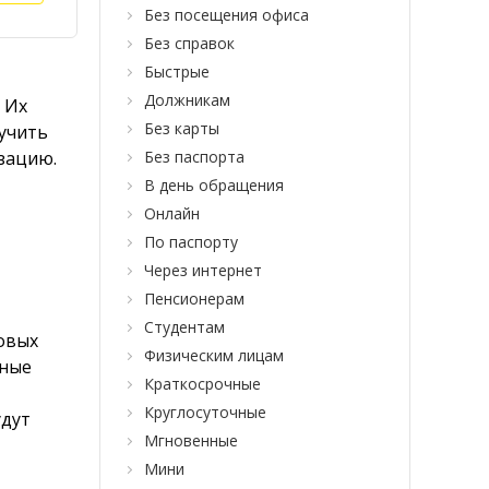
Без посещения офиса
Без справок
Быстрые
Должникам
 Их
Без карты
учить
зацию.
Без паспорта
В день обращения
Онлайн
По паспорту
Через интернет
Пенсионерам
Студентам
овых
Физическим лицам
тные
Краткосрочные
Круглосуточные
удут
Мгновенные
Мини