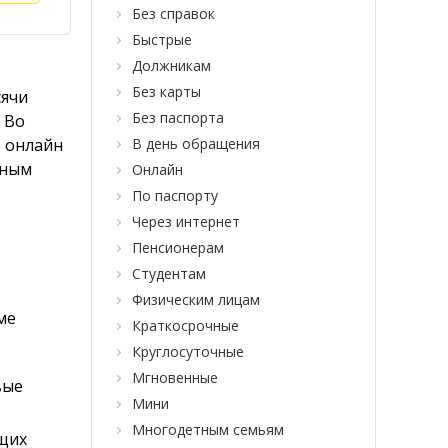
Без справок
Быстрые
Должникам
Без карты
сячи
Без паспорта
 Во
в онлайн
В день обращения
жным
Онлайн
По паспорту
Через интернет
Пенсионерам
Студентам
Физическим лицам
ме
Краткосрочные
Круглосуточные
Мгновенные
вые
Мини
Многодетным семьям
ящих