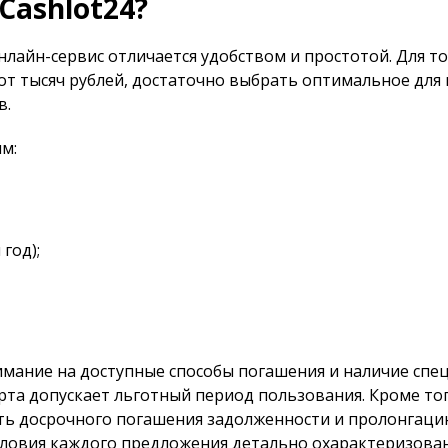
Cashlot24?
лайн-сервис отличается удобством и простотой. Для то
от тысяч рублей, достаточно выбрать оптимальное для 
в.
м:
год);
нимание на доступные способы погашения и наличие спе
рта допускает льготный период пользования. Кроме тог
ь досрочного погашения задолженности и пролонгаци
условия каждого предложения детально охарактеризова