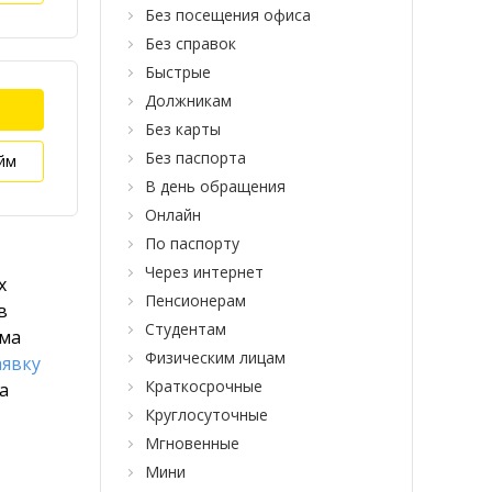
Без посещения офиса
Без справок
Быстрые
Должникам
Без карты
Без паспорта
йм
В день обращения
Онлайн
По паспорту
Через интернет
х
Пенсионерам
в
Студентам
йма
Физическим лицам
аявку
Краткосрочные
а
Круглосуточные
Мгновенные
Мини