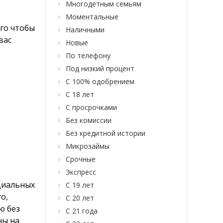
Многодетным семьям
Моментальные
го чтобы
Наличными
вас
Новые
По телефону
Под низкий процент
С 100% одобрением
С 18 лет
С просрочками
Без комиссии
Без кредитной истории
Микрозаймы
Срочные
Экспресс
циальных
С 19 лет
о,
С 20 лет
ю без
С 21 года
ны на